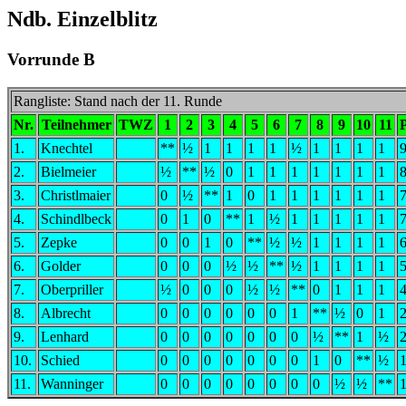
Ndb. Einzelblitz
Vorrunde B
Rangliste: Stand nach der 11. Runde
Nr.
Teilnehmer
TWZ
1
2
3
4
5
6
7
8
9
10
11
1.
Knechtel
**
½
1
1
1
1
½
1
1
1
1
9
2.
Bielmeier
½
**
½
0
1
1
1
1
1
1
1
8
3.
Christlmaier
0
½
**
1
0
1
1
1
1
1
1
7
4.
Schindlbeck
0
1
0
**
1
½
1
1
1
1
1
7
5.
Zepke
0
0
1
0
**
½
½
1
1
1
1
6
6.
Golder
0
0
0
½
½
**
½
1
1
1
1
5
7.
Oberpriller
½
0
0
0
½
½
**
0
1
1
1
4
8.
Albrecht
0
0
0
0
0
0
1
**
½
0
1
2
9.
Lenhard
0
0
0
0
0
0
0
½
**
1
½
2
10.
Schied
0
0
0
0
0
0
0
1
0
**
½
1
11.
Wanninger
0
0
0
0
0
0
0
0
½
½
**
1