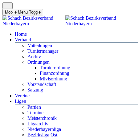
Mobile Menu Toggle
Home
Verband
Mitteilungen
Turniermanager
Archiv
Ordnungen
Turnierordnung
Finanzordnung
Mivisordnung
Vorstandschaft
Satzung
Vereine
Ligen
Partien
Termine
Meisterchronik
Ligaarchiv
Niederbayernliga
Bezirksliga Ost