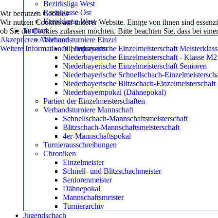
Bezirksliga West
Kreisklasse Ost
Wir benutzen Cookies
Kreisklasse West
Wir nutzen Cookies auf unserer Website. Einige von ihnen sind essenzie
Turniere
ob Sie die Cookies zulassen möchten. Bitte beachten Sie, dass bei ein
Akzeptieren
Ablehnen
Verbandsturniere Einzel
Weitere Informationen
Niederbayerische Einzelmeisterschaft Meisterklass
|
Impressum
Niederbayerische Einzelmeisterschaft - Klasse M2
Niederbayerische Einzelmeisterschaft Senioren
Niederbayerische Schnellschach-Einzelmeisterscha
Niederbayerische Blitzschach-Einzelmeisterschaft
Niederbayernpokal (Dähnepokal)
Partien der Einzelmeisterschaften
Verbandsturniere Mannschaft
Schnellschach-Mannschaftsmeisterschaft
Blitzschach-Mannschaftsmeisterschaft
4er-Mannschaftspokal
Turnierausschreibungen
Chroniken
Einzelmeister
Schnell- und Blitzschachmeister
Seniorenmeister
Dähnepokal
Mannschaftsmeister
Turnierarchiv
Jugendschach